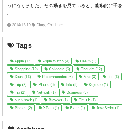
うになりました。その動きを見ていると、能動的に手を
...
2014/12/19
Diary, Childcare
Tags
Apple (13)
Apple Watch (4)
Health (1)
Shopping (12)
Childcare (6)
Thought (12)
Diary (16)
Recommended (6)
Mac (3)
Life (6)
Trip (2)
iPhone (6)
Info (8)
Keynote (1)
Tip (1)
Network (1)
Business (3)
ouch-hack (1)
Browser (1)
GitHub (1)
Photos (2)
XPath (1)
Excel (1)
JavaScript (1)