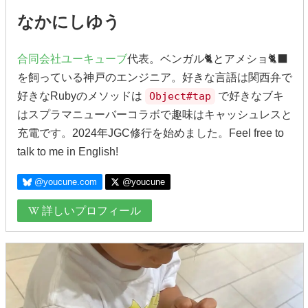
なかにしゆう
合同会社ユーキューブ
代表。ベンガル🐈とアメショ🐈‍⬛
を飼っている神戸のエンジニア。好きな言語は関西弁で
好きなRubyのメソッドは
Object#tap
で好きなブキ
はスプラマニューバーコラボで趣味はキャッシュレスと
充電です。2024年JGC修行を始めました。Feel free to
talk to me in English!
@youcune.com
@youcune
詳しいプロフィール