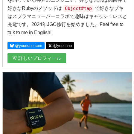
を飼っている神戸のエンジニア。好きな言語は関西弁で
好きなRubyのメソッドは
Object#tap
で好きなブキ
はスプラマニューバーコラボで趣味はキャッシュレスと
充電です。2024年JGC修行を始めました。Feel free to
talk to me in English!
@youcune.com
@youcune
詳しいプロフィール