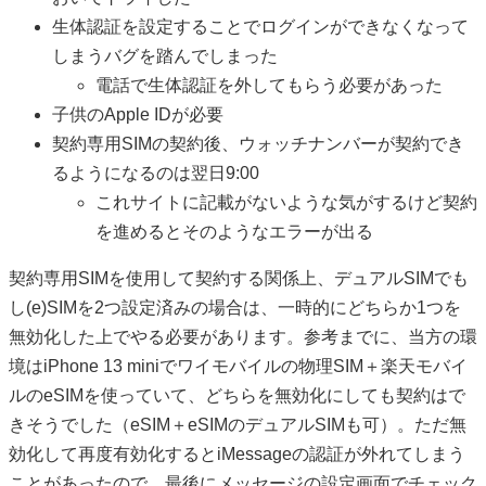
生体認証を設定することでログインができなくなって
しまうバグを踏んでしまった
電話で生体認証を外してもらう必要があった
子供のApple IDが必要
契約専用SIMの契約後、ウォッチナンバーが契約でき
るようになるのは翌日9:00
これサイトに記載がないような気がするけど契約
を進めるとそのようなエラーが出る
契約専用SIMを使用して契約する関係上、デュアルSIMでも
し(e)SIMを2つ設定済みの場合は、一時的にどちらか1つを
無効化した上でやる必要があります。参考までに、当方の環
境はiPhone 13 miniでワイモバイルの物理SIM＋楽天モバイ
ルのeSIMを使っていて、どちらを無効化にしても契約はで
きそうでした（eSIM＋eSIMのデュアルSIMも可）。ただ無
効化して再度有効化するとiMessageの認証が外れてしまう
ことがあったので、最後にメッセージの設定画面でチェック