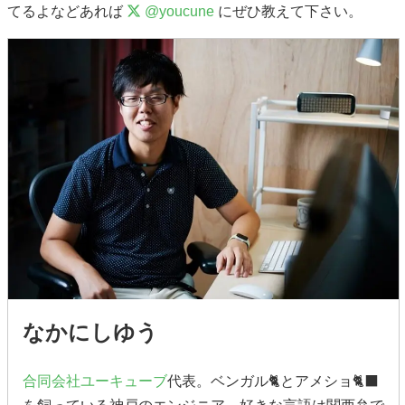
てるよなどあれば
@youcune
にぜひ教えて下さい。
なかにしゆう
合同会社ユーキューブ
代表。ベンガル🐈とアメショ🐈‍⬛