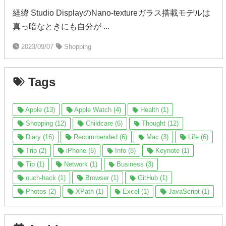
経緯 Studio DisplayのNano-textureガラス搭載モデルは
真っ暗なときにも自分が ...
2023/09/07
Shopping
Tags
Apple (13)
Apple Watch (4)
Health (1)
Shopping (12)
Childcare (6)
Thought (12)
Diary (16)
Recommended (6)
Mac (3)
Life (6)
Trip (2)
iPhone (6)
Info (8)
Keynote (1)
Tip (1)
Network (1)
Business (3)
ouch-hack (1)
Browser (1)
GitHub (1)
Photos (2)
XPath (1)
Excel (1)
JavaScript (1)