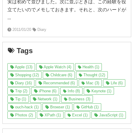
実は初めて並びました。次に並ぶときは、この経験を役
立てたいのでメモしておきます。それと、次のハードが
...
2011/01/20
Diary
Tags
Apple (13)
Apple Watch (4)
Health (1)
Shopping (12)
Childcare (6)
Thought (12)
Diary (16)
Recommended (6)
Mac (3)
Life (6)
Trip (2)
iPhone (6)
Info (8)
Keynote (1)
Tip (1)
Network (1)
Business (3)
ouch-hack (1)
Browser (1)
GitHub (1)
Photos (2)
XPath (1)
Excel (1)
JavaScript (1)