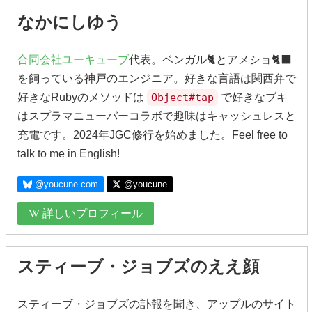
なかにしゆう
合同会社ユーキューブ
代表。ベンガル🐈とアメショ🐈‍⬛
を飼っている神戸のエンジニア。好きな言語は関西弁で
好きなRubyのメソッドは
Object#tap
で好きなブキ
はスプラマニューバーコラボで趣味はキャッシュレスと
充電です。2024年JGC修行を始めました。Feel free to
talk to me in English!
@youcune.com
@youcune
詳しいプロフィール
スティーブ・ジョブズのええ顔
スティーブ・ジョブズの訃報を聞き、アップルのサイト