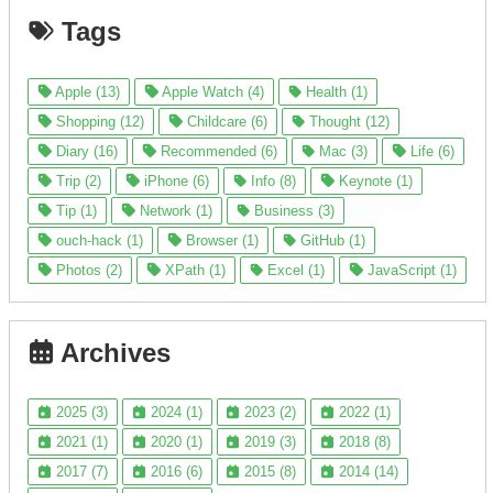
Tags
Apple (13)
Apple Watch (4)
Health (1)
Shopping (12)
Childcare (6)
Thought (12)
Diary (16)
Recommended (6)
Mac (3)
Life (6)
Trip (2)
iPhone (6)
Info (8)
Keynote (1)
Tip (1)
Network (1)
Business (3)
ouch-hack (1)
Browser (1)
GitHub (1)
Photos (2)
XPath (1)
Excel (1)
JavaScript (1)
Archives
2025 (3)
2024 (1)
2023 (2)
2022 (1)
2021 (1)
2020 (1)
2019 (3)
2018 (8)
2017 (7)
2016 (6)
2015 (8)
2014 (14)