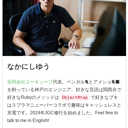
なかにしゆう
合同会社ユーキューブ
代表。ベンガル🐈とアメショ🐈‍⬛
を飼っている神戸のエンジニア。好きな言語は関西弁で
好きなRubyのメソッドは
Object#tap
で好きなブキ
はスプラマニューバーコラボで趣味はキャッシュレスと
充電です。2024年JGC修行を始めました。Feel free to
talk to me in English!