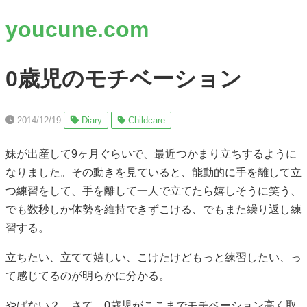
youcune.com
0歳児のモチベーション
2014/12/19
Diary
Childcare
妹が出産して9ヶ月ぐらいで、最近つかまり立ちするように
なりました。その動きを見ていると、能動的に手を離して立
つ練習をして、手を離して一人で立てたら嬉しそうに笑う、
でも数秒しか体勢を維持できずこける、でもまた繰り返し練
習する。
立ちたい、立てて嬉しい、こけたけどもっと練習したい、っ
て感じてるのが明らかに分かる。
やばない？ さて、0歳児がここまでモチベーション高く取