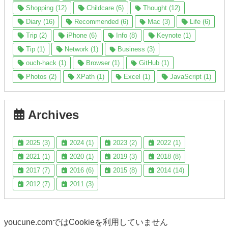
Shopping (12)
Childcare (6)
Thought (12)
Diary (16)
Recommended (6)
Mac (3)
Life (6)
Trip (2)
iPhone (6)
Info (8)
Keynote (1)
Tip (1)
Network (1)
Business (3)
ouch-hack (1)
Browser (1)
GitHub (1)
Photos (2)
XPath (1)
Excel (1)
JavaScript (1)
Archives
2025 (3)
2024 (1)
2023 (2)
2022 (1)
2021 (1)
2020 (1)
2019 (3)
2018 (8)
2017 (7)
2016 (6)
2015 (8)
2014 (14)
2012 (7)
2011 (3)
youcune.comではCookieを利用していません