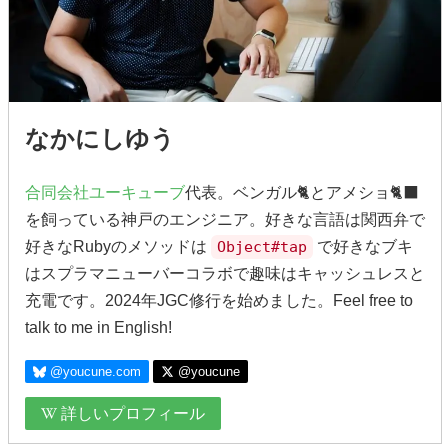
なかにしゆう
合同会社ユーキューブ
代表。ベンガル🐈とアメショ🐈‍⬛
を飼っている神戸のエンジニア。好きな言語は関西弁で
好きなRubyのメソッドは
Object#tap
で好きなブキ
はスプラマニューバーコラボで趣味はキャッシュレスと
充電です。2024年JGC修行を始めました。Feel free to
talk to me in English!
@youcune.com
@youcune
詳しいプロフィール