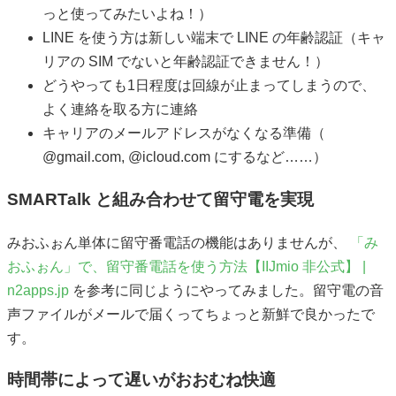
っと使ってみたいよね！）
LINE を使う方は新しい端末で LINE の年齢認証（キャ
リアの SIM でないと年齢認証できません！）
どうやっても1日程度は回線が止まってしまうので、
よく連絡を取る方に連絡
キャリアのメールアドレスがなくなる準備（
@gmail.com, @icloud.com にするなど……）
SMARTalk と組み合わせて留守電を実現
みおふぉん単体に留守番電話の機能はありませんが、
「み
おふぉん」で、留守番電話を使う方法【IIJmio 非公式】 |
n2apps.jp
を参考に同じようにやってみました。留守電の音
声ファイルがメールで届くってちょっと新鮮で良かったで
す。
時間帯によって遅いがおおむね快適