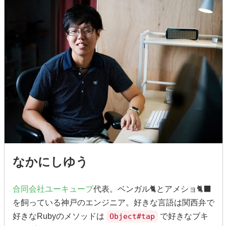
なかにしゆう
合同会社ユーキューブ
代表。ベンガル🐈とアメショ🐈‍⬛
を飼っている神戸のエンジニア。好きな言語は関西弁で
好きなRubyのメソッドは
Object#tap
で好きなブキ