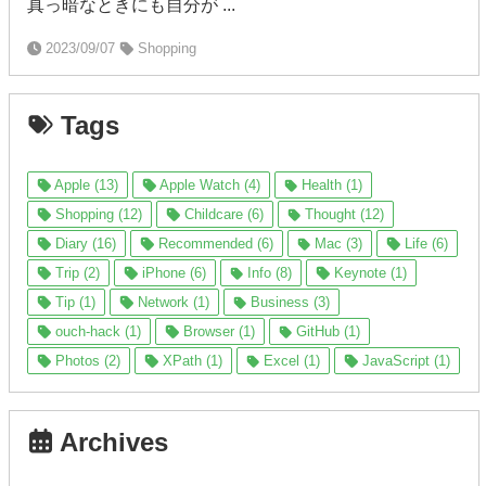
真っ暗なときにも自分が ...
2023/09/07
Shopping
Tags
Apple (13)
Apple Watch (4)
Health (1)
Shopping (12)
Childcare (6)
Thought (12)
Diary (16)
Recommended (6)
Mac (3)
Life (6)
Trip (2)
iPhone (6)
Info (8)
Keynote (1)
Tip (1)
Network (1)
Business (3)
ouch-hack (1)
Browser (1)
GitHub (1)
Photos (2)
XPath (1)
Excel (1)
JavaScript (1)
Archives