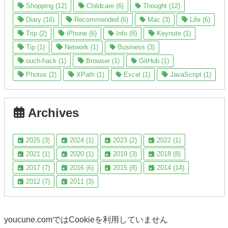
Shopping (12)
Childcare (6)
Thought (12)
Diary (16)
Recommended (6)
Mac (3)
Life (6)
Trip (2)
iPhone (6)
Info (8)
Keynote (1)
Tip (1)
Network (1)
Business (3)
ouch-hack (1)
Browser (1)
GitHub (1)
Photos (2)
XPath (1)
Excel (1)
JavaScript (1)
Archives
2025 (3)
2024 (1)
2023 (2)
2022 (1)
2021 (1)
2020 (1)
2019 (3)
2018 (8)
2017 (7)
2016 (6)
2015 (8)
2014 (14)
2012 (7)
2011 (3)
youcune.comではCookieを利用していません