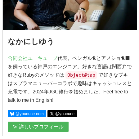
なかにしゆう
合同会社ユーキューブ
代表。ベンガル🐈とアメショ🐈‍⬛
を飼っている神戸のエンジニア。好きな言語は関西弁で
好きなRubyのメソッドは
Object#tap
で好きなブキ
はスプラマニューバーコラボで趣味はキャッシュレスと
充電です。2024年JGC修行を始めました。Feel free to
talk to me in English!
@youcune.com
@youcune
詳しいプロフィール