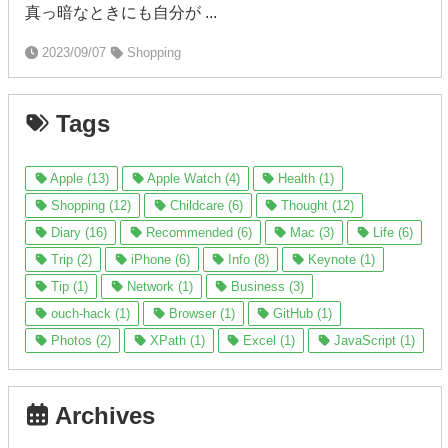
真っ暗なときにも自分が ...
2023/09/07
Shopping
Tags
Apple (13)
Apple Watch (4)
Health (1)
Shopping (12)
Childcare (6)
Thought (12)
Diary (16)
Recommended (6)
Mac (3)
Life (6)
Trip (2)
iPhone (6)
Info (8)
Keynote (1)
Tip (1)
Network (1)
Business (3)
ouch-hack (1)
Browser (1)
GitHub (1)
Photos (2)
XPath (1)
Excel (1)
JavaScript (1)
Archives