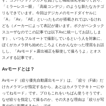
す。コンパクトデジカメも負けじと機能強化を図っており、
「ミラーレス一眼」「高級コンデジ」のような新たなカテゴ
リもできています。今回はデジカメのモードダイヤルに
「A」「Av」「AE」といったものが搭載されてはいるけれ
ども（メーカーによって表記が違います。ボクがペンタック
スユーザなのでこの記事では以下Avに統一してお話ししま
す）、いつもフルオートで撮影しているという人を対象に、
ぼくがカメラ持ち始めたころよくわかんなかった理屈をお話
しし、「Avモード＋露出補正を駆使して撮ろうよ」とオス
スメする記事です。
Avモードとは？
Avモード（絞り優先自動露出モード）は、「絞り（F値）だ
けカメラマンが指定するから、あとはカメラでテキトーにや
ってねモード」です。プロもこれをいちばん使うそうです。
なぜ絞りを指定して撮るのか、その大きな理由は「絞りが写
真の絵に影響するから」です。