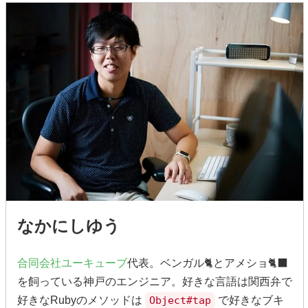
なかにしゆう
合同会社ユーキューブ
代表。ベンガル🐈とアメショ🐈‍⬛
を飼っている神戸のエンジニア。好きな言語は関西弁で
好きなRubyのメソッドは
Object#tap
で好きなブキ