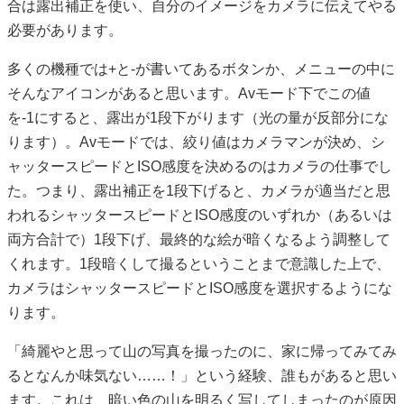
合は露出補正を使い、自分のイメージをカメラに伝えてやる
必要があります。
多くの機種では+と-が書いてあるボタンか、メニューの中に
そんなアイコンがあると思います。Avモード下でこの値
を-1にすると、露出が1段下がります（光の量が反部分にな
ります）。Avモードでは、絞り値はカメラマンが決め、シ
ャッタースピードとISO感度を決めるのはカメラの仕事でし
た。つまり、露出補正を1段下げると、カメラが適当だと思
われるシャッタースピードとISO感度のいずれか（あるいは
両方合計で）1段下げ、最終的な絵が暗くなるよう調整して
くれます。1段暗くして撮るということまで意識した上で、
カメラはシャッタースピードとISO感度を選択するようにな
ります。
「綺麗やと思って山の写真を撮ったのに、家に帰ってみてみ
るとなんか味気ない……！」という経験、誰もがあると思い
ます。これは、暗い色の山を明るく写してしまったのが原因