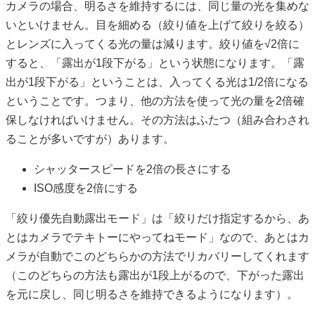
カメラの場合、明るさを維持するには、同じ量の光を集めな
いといけません。目を細める（絞り値を上げて絞りを絞る）
とレンズに入ってくる光の量は減ります。絞り値を√2倍に
すると、「露出が1段下がる」という状態になります。「露
出が1段下がる」ということは、入ってくる光は1/2倍になる
ということです。つまり、他の方法を使って光の量を2倍確
保しなければいけません。その方法はふたつ（組み合わされ
ることが多いですが）あります。
シャッタースピードを2倍の長さにする
ISO感度を2倍にする
「絞り優先自動露出モード」は「絞りだけ指定するから、あ
とはカメラでテキトーにやってねモード」なので、あとはカ
メラが自動でこのどちらかの方法でリカバリーしてくれます
（このどちらの方法も露出が1段上がるので、下がった露出
を元に戻し、同じ明るさを維持できるようになります）。